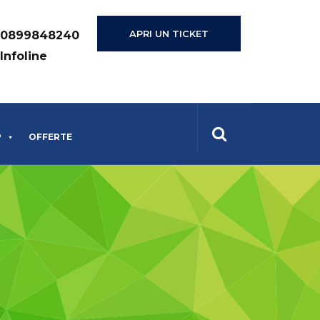
APRI UN TICKET
0899848240
Infoline
P
OFFERTE