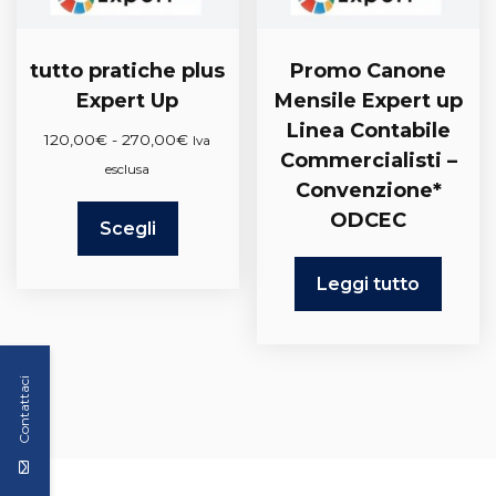
tutto pratiche plus
Promo Canone
Expert Up
Mensile Expert up
Linea Contabile
Fascia
120,00
€
-
270,00
€
Iva
Commercialisti –
di
esclusa
Convenzione*
prezzo:
Questo
ODCEC
da
Scegli
prodotto
120,00€
ha
a
Leggi tutto
più
270,00€
varianti.
Le
opzioni
Contattaci
possono
essere
scelte
nella