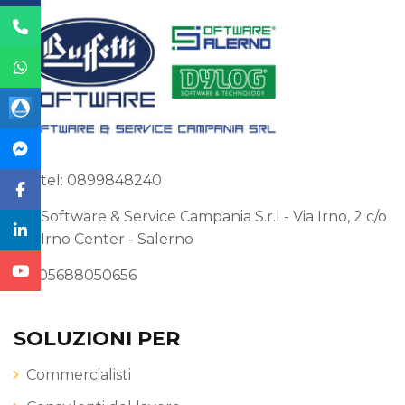
pagina
del
prodotto
tel: 0899848240
Software & Service Campania S.r.l - Via Irno, 2 c/o
Irno Center - Salerno
P.I. 05688050656
SOLUZIONI PER
Commercialisti