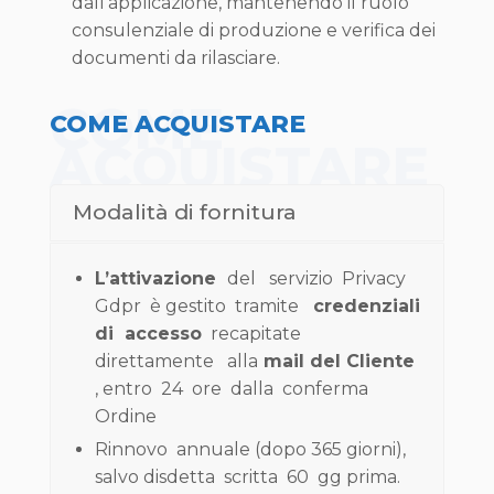
dall’applicazione, mantenendo il ruolo
consulenziale di produzione e verifica dei
documenti da rilasciare.
COME
COME ACQUISTARE
ACQUISTARE
Modalità di fornitura
L’attivazione
del servizio Privacy
Gdpr è gestito tramite
credenziali
di accesso
recapitate
direttamente alla
mail del Cliente
, entro 24 ore dalla conferma
Ordine
Rinnovo annuale (dopo 365 giorni),
salvo disdetta scritta 60 gg prima.