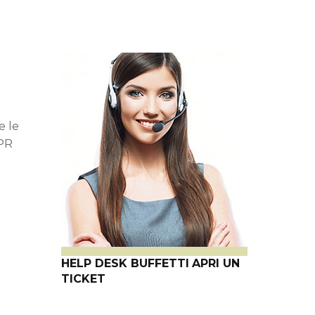
e le
DPR
HELP DESK BUFFETTI
APRI UN
TICKET