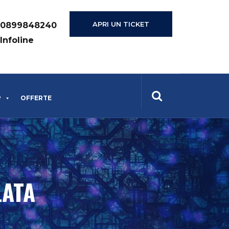
APRI UN TICKET
0899848240
Infoline
P
OFFERTE
LATA