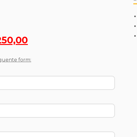
250,00
eguente form: