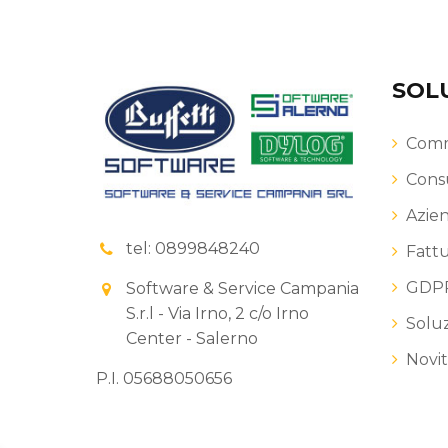
SOL
Comme
Consu
Azie
tel: 0899848240
Fattu
GDPR
Software & Service Campania
S.r.l - Via Irno, 2 c/o Irno
Solu
Center - Salerno
Novi
P.I. 05688050656