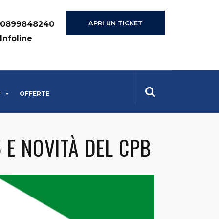
APRI UN TICKET
0899848240
Infoline
P
OFFERTE
 E NOVITÀ DEL CPB