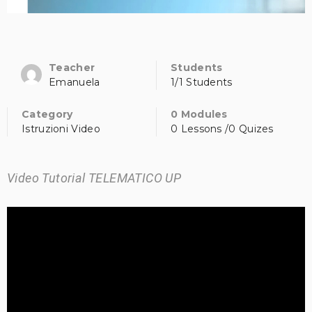
Teacher
Students
Emanuela
1/1 Students
Category
0 Modules
Istruzioni Video
0 Lessons /0 Quizes
Video Tutorial TELEMATICO UP