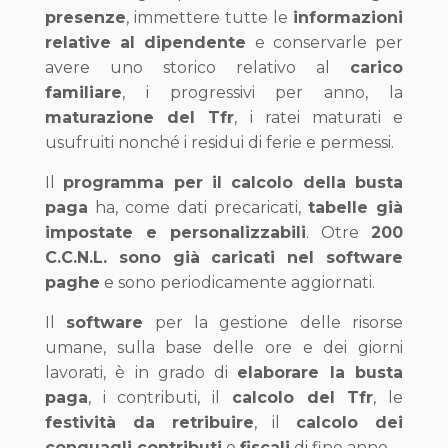
presenze
, immettere tutte le
informazioni
relative al dipendente
e conservarle per
avere uno storico relativo al
carico
familiare
, i progressivi per anno, la
maturazione del Tfr
, i ratei maturati e
usufruiti nonché i residui di ferie e permessi.
Il
programma per il calcolo della busta
paga
ha, come dati precaricati,
tabelle già
impostate e personalizzabili
. Otre
200
C.C.N.L. sono già caricati nel software
paghe
e sono periodicamente aggiornati.
Il
software
per la gestione delle risorse
umane, sulla base delle ore e dei giorni
lavorati, è in grado di
elaborare la busta
paga
, i contributi, il
calcolo del Tfr
, le
festività da retribuire
, il
calcolo dei
conguagli contributi
e
fiscali
di fine anno.