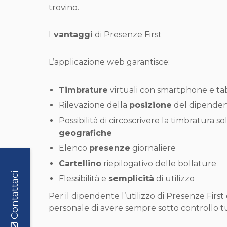
trovino.
I
vantaggi
di Presenze First
L’applicazione web garantisce:
Timbrature
virtuali con smartphone e tab
Rilevazione della
posizione
del dipenden
Possibilità di circoscrivere la timbratura 
geografiche
Elenco
presenze
giornaliere
Cartellino
riepilogativo delle bollature
Contattaci
Flessibilità e
semplicità
di utilizzo
Per il dipendente l’utilizzo di Presenze First è
personale di avere sempre sotto controllo tutt