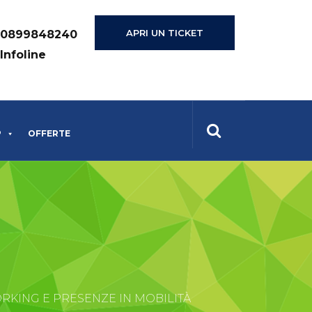
APRI UN TICKET
0899848240
Infoline
P
OFFERTE
KING E PRESENZE IN MOBILITÀ