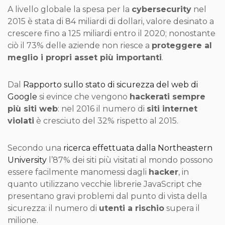
A livello globale la spesa per la
cybersecurity
nel
2015 è stata di 84 miliardi di dollari, valore desinato a
crescere fino a 125 miliardi entro il 2020; nonostante
ciò il 73% delle aziende non riesce a
proteggere al
meglio i propri asset più importanti
.
Dal
Rapporto sullo stato di sicurezza del web di
Google
si evince che vengono
hackerati sempre
più siti web
: nel 2016 il numero di
siti internet
violati
è cresciuto del 32% rispetto al 2015.
Secondo una
ricerca effettuata dalla Northeastern
University
l’87% dei siti più visitati al mondo possono
essere facilmente manomessi dagli
hacker
, in
quanto utilizzano vecchie librerie JavaScript che
presentano gravi problemi dal punto di vista della
sicurezza: il numero di
utenti a rischio
supera il
milione.